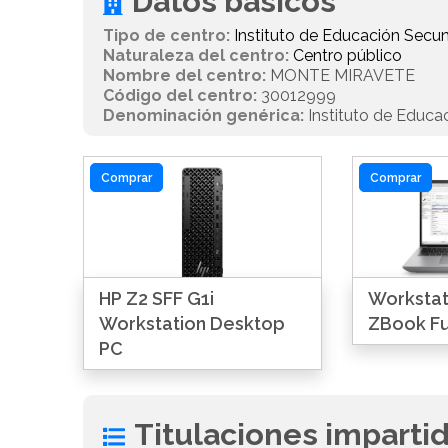
Datos básicos
Tipo de centro:
Instituto de Educación Secun
Naturaleza del centro:
Centro público
Nombre del centro:
MONTE MIRAVETE
Código del centro:
30012999
Denominación genérica:
Instituto de Educa
Comprar
Comprar
HP Z2 SFF G1i
Workstati
Workstation Desktop
ZBook Fu
PC
Titulaciones imparti