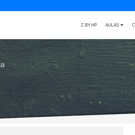
Z BY HP
AULAS
C
ia