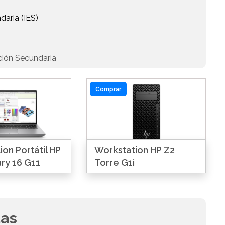
daria (IES)
ción Secundaria
Comprar
on Portátil HP
Workstation HP Z2
ry 16 G11
Torre G1i
das