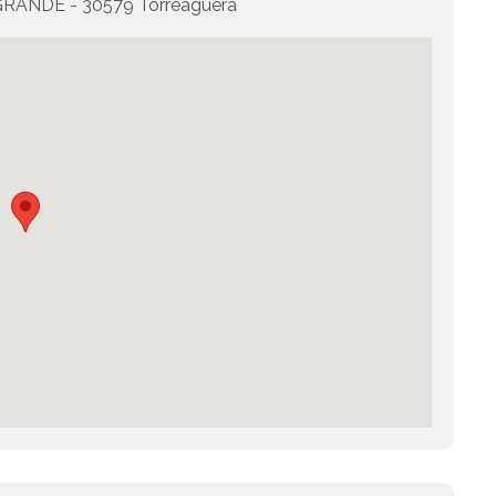
RANDE - 30579 Torreagüera