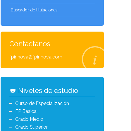
Buscador de titulaciones
Contáctanos
fpinnova@fpinnova.com
Niveles de estudio
Curso de Especialización
FP Básica
Grado Medio
Grado Superior