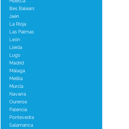
Huesca
Illes Balears
Jaén
La Rioja
Las Palmas
León
Lleida
Lugo
Madrid
Málaga
Melilla
Murcia
Navarra
Ourense
Palencia
Pontevedra
Salamanca