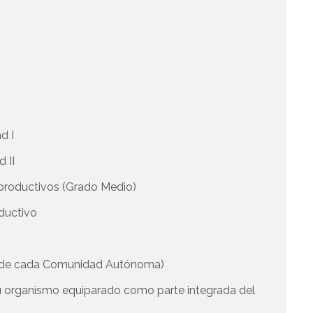
d I
d II
s productivos (Grado Medio)
oductivo
a de cada Comunidad Autónoma)
u organismo equiparado como parte integrada del