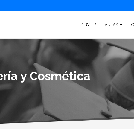
Z BY HP
AULAS
C
ría y Cosmética