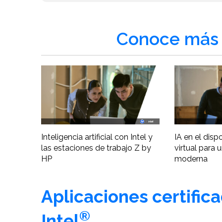
Conoce más 
Inteligencia artificial con Intel y
IA en el disp
las estaciones de trabajo Z by
virtual para 
HP
moderna
Aplicaciones certific
®
Intel