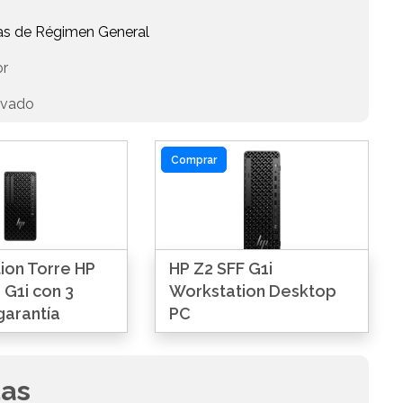
as de Régimen General
or
ivado
Comprar
ion Torre HP
HP Z2 SFF G1i
 G1i con 3
Workstation Desktop
garantía
PC
das