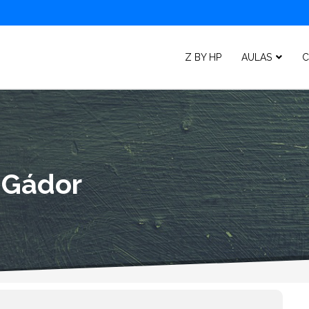
Z BY HP
AULAS
C
 Gádor