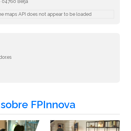
- 04760 Berja
he maps API does not appear to be loaded
or.es
sobre FPInnova