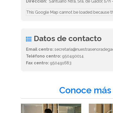
Dirección:
Santuario Ntra. Sra. de Gádor, s/n 
This Google Map cannot be loaded because t
Datos de contacto
Email centro:
secretaria@nuestrasenoradegad
Teléfono centro:
950490014
Fax centro:
950491683
Conoce más 