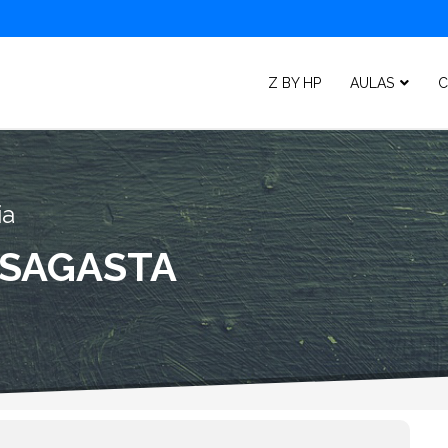
Z BY HP
AULAS
C
ia
 SAGASTA