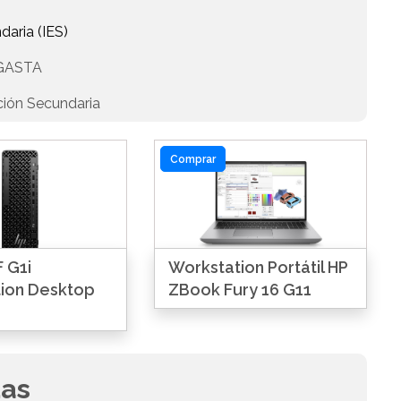
daria (IES)
GASTA
ción Secundaria
Comprar
 G1i
Workstation Portátil HP
ion Desktop
ZBook Fury 16 G11
das