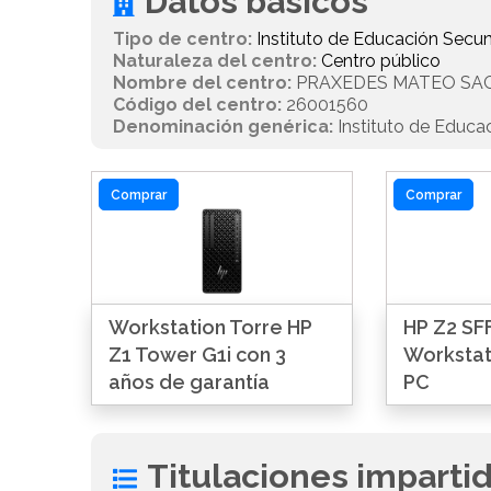
Datos básicos
Tipo de centro:
Instituto de Educación Secun
Naturaleza del centro:
Centro público
Nombre del centro:
PRAXEDES MATEO SA
Código del centro:
26001560
Denominación genérica:
Instituto de Educa
Comprar
Comprar
Workstation Torre HP
HP Z2 SFF
Z1 Tower G1i con 3
Workstat
años de garantía
PC
Titulaciones imparti