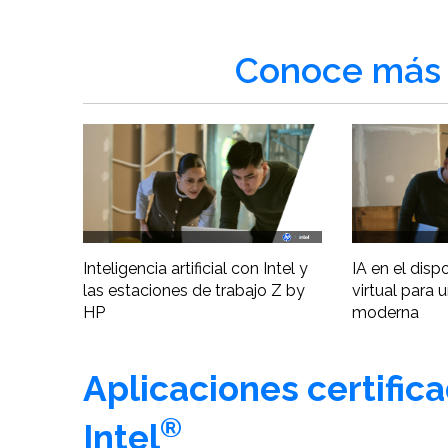
Conoce más 
Inteligencia artificial con Intel y
IA en el disp
las estaciones de trabajo Z by
virtual para 
HP
moderna
Aplicaciones certific
®
Intel