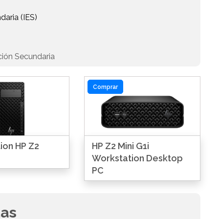
daria (IES)
ción Secundaria
Comprar
ion HP Z2
HP Z2 Mini G1i
Workstation Desktop
PC
das