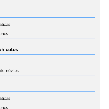
áticas
iones
ehículos
utomóviles
áticas
iones