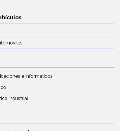
ehículos
utomóviles
icaciones e Informáticos
ico
ca Industrial