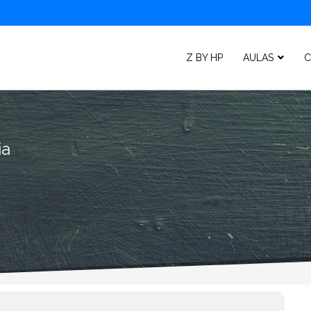
Z BY HP
AULAS
C
ia