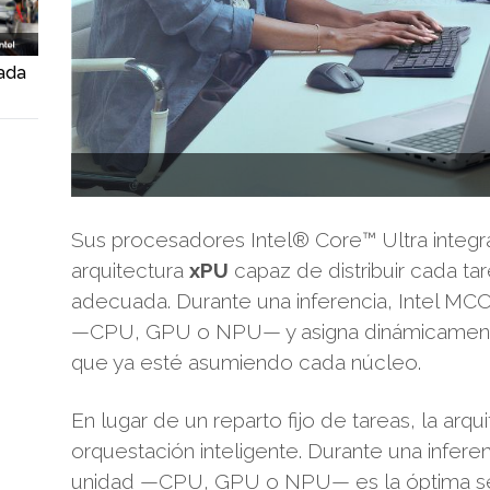
sada
Sus procesadores Intel® Core™ Ultra integra
arquitectura
xPU
capaz de distribuir cada t
adecuada. Durante una inferencia, Intel MCO
—CPU, GPU o NPU— y asigna dinámicamente 
que ya esté asumiendo cada núcleo.
En lugar de un reparto fijo de tareas, la arqu
orquestación inteligente. Durante una infere
unidad —CPU, GPU o NPU— es la óptima segú