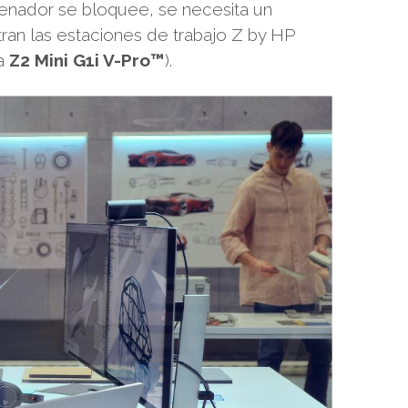
denador se bloquee, se necesita un
ran las estaciones de trabajo Z by HP
a
Z2 Mini G1i V-Pro™
).