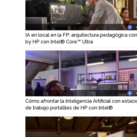
IA en local en la FP: arquitectura pedagógica co
by HP con Intel® Core™ Ultra
Cómo afrontar la Inteligencia Artificial con estac
de trabajo portátiles de HP con Intel®