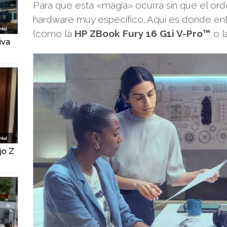
Para que esta «magia» ocurra sin que el or
hardware muy específico. Aquí es donde ent
(como la
HP ZBook Fury 16 G1i V-Pro™
o l
iva
jo Z