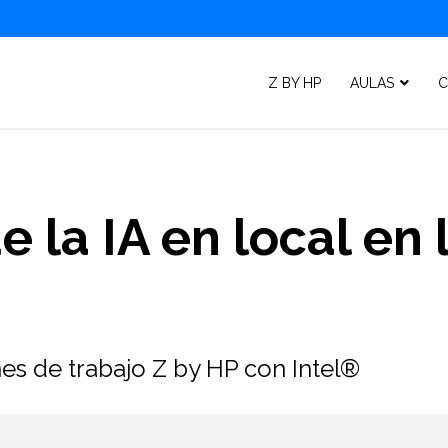
Z BY HP
AULAS
C
e la IA en local en
es de trabajo Z by HP con Intel®