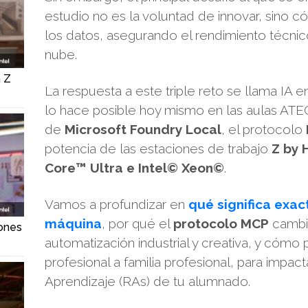
estudio no es la voluntad de innovar, sino 
los datos, asegurando el rendimiento técnic
nube.
n Z
La respuesta a este triple reto se llama IA 
lo hace posible hoy mismo en las aulas ATE
de
Microsoft Foundry Local
, el protocolo
potencia de las estaciones de trabajo
Z by 
Core™ Ultra e Intel© Xeon©
.
Vamos a profundizar en
qué significa exac
máquina
, por qué el
protocolo MCP
cambia
iones
automatización industrial y creativa, y cómo 
profesional a familia profesional, para impa
Aprendizaje (RAs) de tu alumnado.