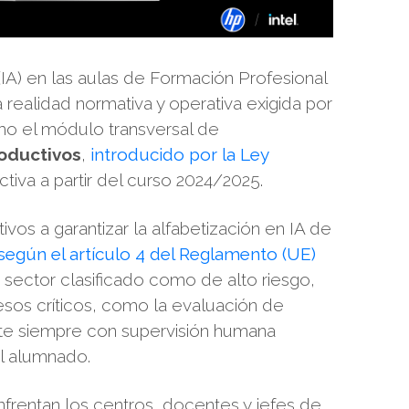
al (IA) en las aulas de Formación Profesional
realidad normativa y operativa exigida por
mo el módulo transversal de
roductivos
,
introducido por la Ley
iva a partir del curso 2024/2025.
vos a garantizar la alfabetización en IA de
según el artículo 4 del Reglamento (UE)
n sector clasificado como de alto riesgo,
esos críticos, como la evaluación de
te siempre con supervisión humana
el alumnado.
enfrentan los centros, docentes y jefes de