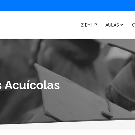
Z BY HP
AULAS
C
s Acuícolas