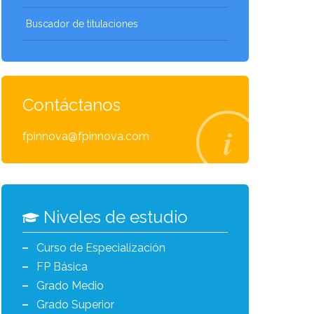
Buscador de titulaciones
Contáctanos
fpinnova@fpinnova.com
Niveles de estudio
Curso de Especialización
FP Básica
Grado Medio
Grado Superior