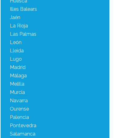
Huesca
Illes Balears
Jaén
La Rioja
Las Palmas
León
Lleida
Lugo
Madrid
Málaga
Melilla
Murcia
Navarra
Ourense
Palencia
Pontevedra
Salamanca