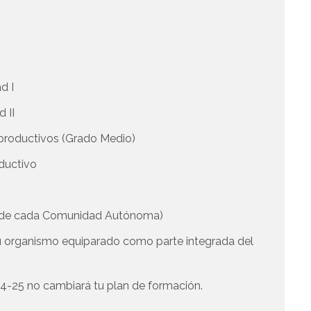
d I
d II
s productivos (Grado Medio)
oductivo
a de cada Comunidad Autónoma)
u organismo equiparado como parte integrada del
 24-25 no cambiará tu plan de formación.