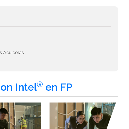
s Acuícolas
®
on Intel
en FP