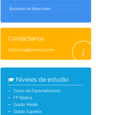
Buscador de titulaciones
Contáctanos
fpinnova@fpinnova.com
Niveles de estudio
Curso de Especialización
FP Básica
Grado Medio
Grado Superior