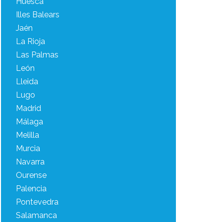
Huesca
Illes Balears
Jaén
La Rioja
Las Palmas
León
Lleida
Lugo
Madrid
Málaga
Melilla
Murcia
Navarra
Ourense
Palencia
Pontevedra
Salamanca