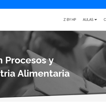
Z BY HP
AULAS
C
n Procesos y
tria Alimentaria