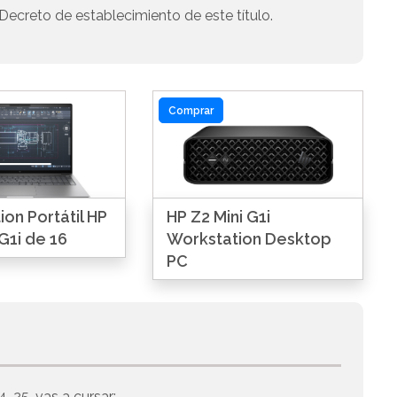
Decreto de establecimiento de este título.
Comprar
on Portátil HP
HP Z2 Mini G1i
G1i de 16
Workstation Desktop
PC
4-25, vas a cursar: