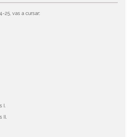
4-25, vas a cursar:
 I.
II.