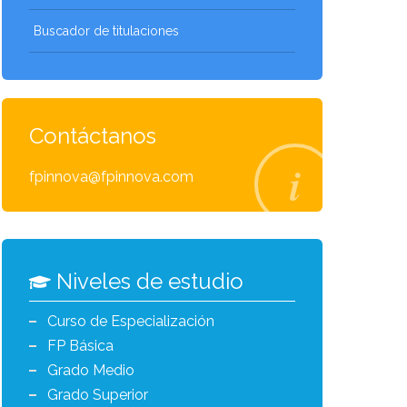
Buscador de titulaciones
Contáctanos
fpinnova@fpinnova.com
Niveles de estudio
Curso de Especialización
FP Básica
Grado Medio
Grado Superior