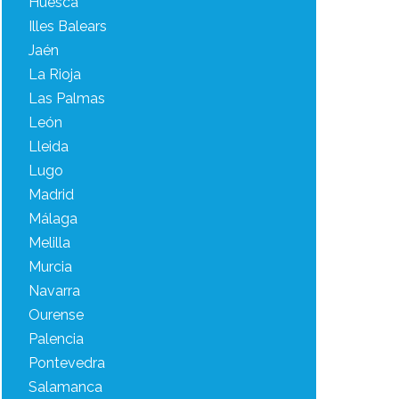
Huesca
Illes Balears
Jaén
La Rioja
Las Palmas
León
Lleida
Lugo
Madrid
Málaga
Melilla
Murcia
Navarra
Ourense
Palencia
Pontevedra
Salamanca