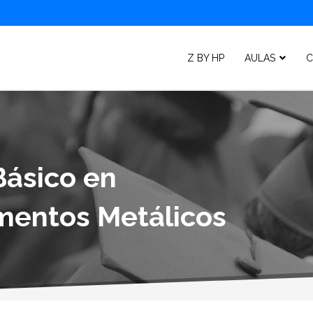
Z BY HP
AULAS
C
Básico en
mentos Metálicos