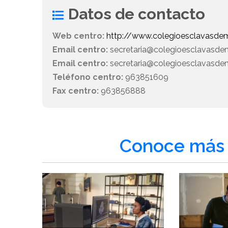
Datos de contacto
Web centro:
http://www.colegioesclavasdem
Email centro:
secretaria@colegioesclavasde
Email centro:
secretaria@colegioesclavasdem
Teléfono centro:
963851609
Fax centro:
963856888
Conoce más 