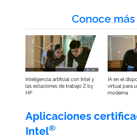
Conoce más 
Inteligencia artificial con Intel y
IA en el disp
las estaciones de trabajo Z by
virtual para 
HP
moderna
Aplicaciones certific
®
Intel