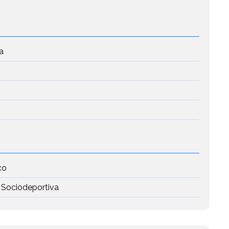
a
co
 Sociodeportiva