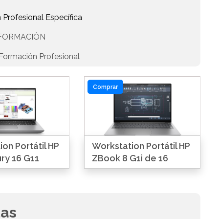
 Profesional Específica
 FORMACIÓN
Formación Profesional
Comprar
on Portátil HP
Workstation Portátil HP
ry 16 G11
ZBook 8 G1i de 16
das