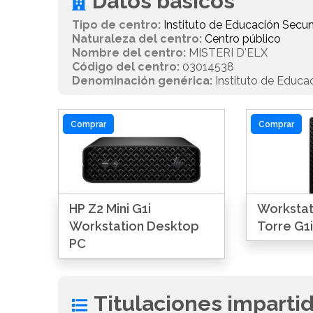
Datos básicos
Tipo de centro:
Instituto de Educación Secun
Naturaleza del centro:
Centro público
Nombre del centro:
MISTERI D'ELX
Código del centro:
03014538
Denominación genérica:
Instituto de Educa
Comprar
Comprar
HP Z2 Mini G1i
Workstat
Workstation Desktop
Torre G1i
PC
Titulaciones imparti