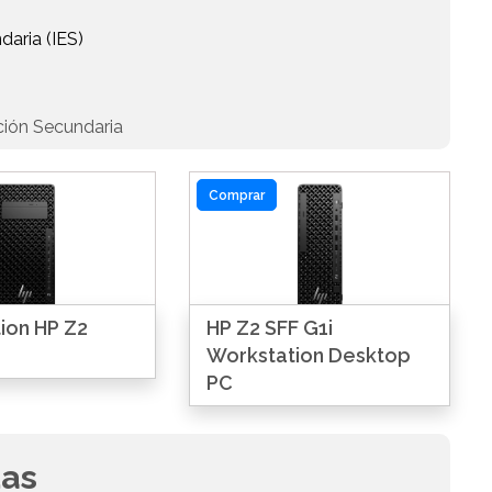
daria (IES)
ción Secundaria
Comprar
ion HP Z2
HP Z2 SFF G1i
Workstation Desktop
PC
das