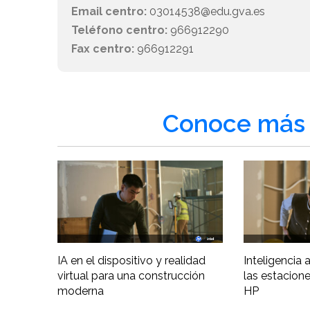
Email centro:
03014538@edu.gva.es
Teléfono centro:
966912290
Fax centro:
966912291
Conoce más 
IA en el dispositivo y realidad
Inteligencia ar
virtual para una construcción
las estacione
moderna
HP