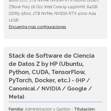
4800 ECC, 1TB NVMe, NVIDIA RTX A2000 12GB |
ZBook Fury 16 G11: Intel Core i9-14900HX, 64GB
DDR5-5600, 2TB NVMe, NVIDIA RTX 4000 Ada
12GB
Encuentra más configuraciones
Stack de Software de Ciencia
de Datos Z by HP (Ubuntu,
Python, CUDA, TensorFlow,
PyTorch, Docker, etc.) -
(HP /
Canonical / NVIDIA / Google /
Meta)
Familia:
Administración y Gestión -
Titulación: