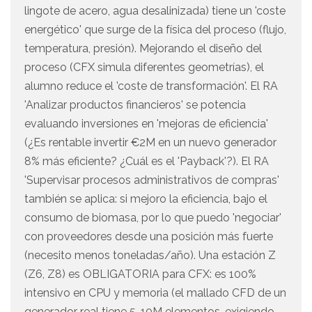
lingote de acero, agua desalinizada) tiene un 'coste
energético' que surge de la física del proceso (flujo,
temperatura, presión). Mejorando el diseño del
proceso (CFX simula diferentes geometrías), el
alumno reduce el 'coste de transformación'. El RA
'Analizar productos financieros' se potencia
evaluando inversiones en 'mejoras de eficiencia'
(¿Es rentable invertir €2M en un nuevo generador
8% más eficiente? ¿Cuál es el 'Payback'?). El RA
'Supervisar procesos administrativos de compras'
también se aplica: si mejoro la eficiencia, bajo el
consumo de biomasa, por lo que puedo 'negociar'
con proveedores desde una posición más fuerte
(necesito menos toneladas/año). Una estación Z
(Z6, Z8) es OBLIGATORIA para CFX: es 100%
intensivo en CPU y memoria (el mallado CFD de un
generador real tiene 5-10M elementos, exigiendo