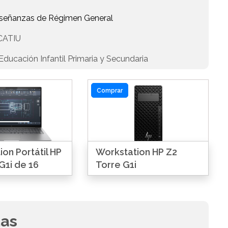
Enseñanzas de Régimen General
CATIU
ducación Infantil Primaria y Secundaria
Comprar
on Portátil HP
Workstation HP Z2
G1i de 16
Torre G1i
das