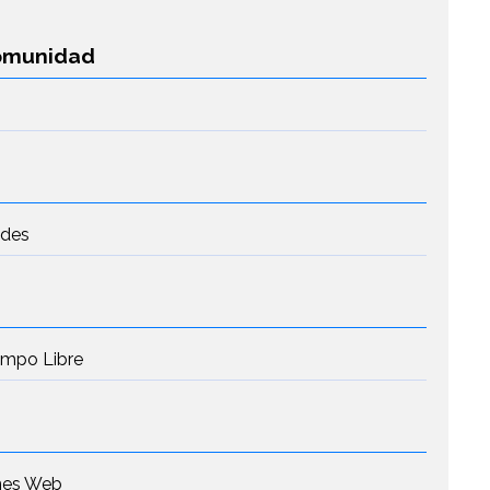
Comunidad
edes
iempo Libre
ones Web