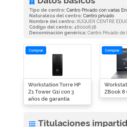
Datos básicos
Tipo de centro:
Centro Privado con varias 
Naturaleza del centro:
Centro privado
Nombre del centro:
XÚQUER CENTRE EDU
Código del centro:
46000638
Denominación genérica:
Centro Privado de E
Comprar
Comprar
Workstation Torre HP
Workstati
Z1 Tower G1i con 3
ZBook 8 
años de garantía
Titulaciones imparti