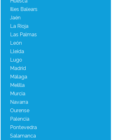
Huesca
Illes Balears
Jaén
La Rioja
Las Palmas
León
Lleida
Lugo
Madrid
Málaga
Melilla
Murcia
Navarra
Ourense
Palencia
Pontevedra
Salamanca