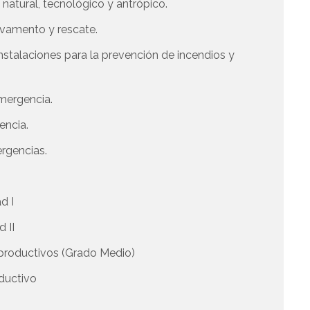
natural, tecnológico y antrópico.
lvamento y rescate.
nstalaciones para la prevención de incendios y
emergencia.
encia.
rgencias.
d I
d II
s productivos (Grado Medio)
oductivo