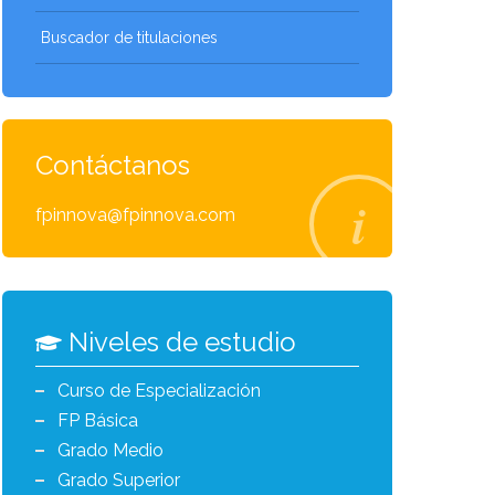
Buscador de titulaciones
Contáctanos
fpinnova@fpinnova.com
Niveles de estudio
Curso de Especialización
FP Básica
Grado Medio
Grado Superior