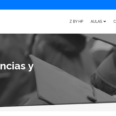
Z BY HP
AULAS
C
ncias y