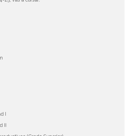
ón
d I
d II