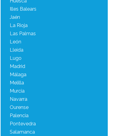
Huesca
Illes Balears
Jaén
La Rioja
Las Palmas
León
Lleida
Lugo
Madrid
Málaga
Melilla
Murcia
Navarra
Ourense
Palencia
Pontevedra
Salamanca