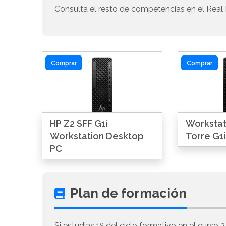
Consulta el resto de competencias en el Real 
Comprar
Comprar
HP Z2 SFF G1i
Workstat
Workstation Desktop
Torre G1i
PC
Plan de formación
Si estudias 1º del ciclo formativo en el curso 2