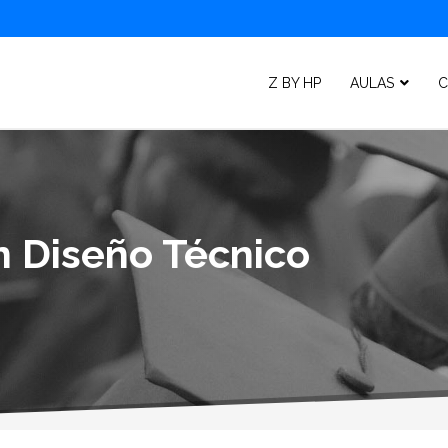
Z BY HP
AULAS
C
n Diseño Técnico