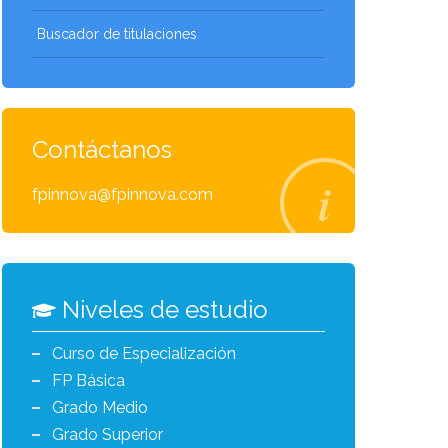
Buscador de titulaciones
Contáctanos
fpinnova@fpinnova.com
Niveles de estudio
Curso de Especialización
FP Básica
Grado Medio
Grado Superior