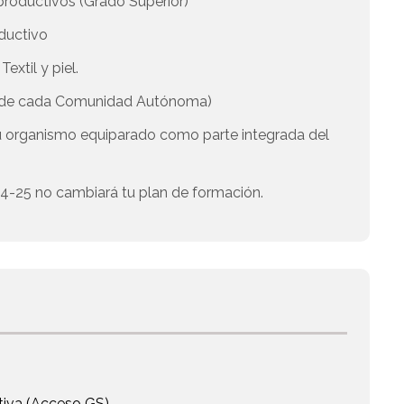
 productivos (Grado Superior)
oductivo
extil y piel.
a de cada Comunidad Autónoma)
u organismo equiparado como parte integrada del
 24-25 no cambiará tu plan de formación.
itiva (Acceso GS)