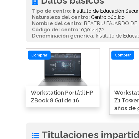
Datos básicos
Tipo de centro:
Instituto de Educación Secun
Naturaleza del centro:
Centro público
Nombre del centro:
BEATRIU FAJARDO D
Código del centro:
03014472
Denominación genérica:
Instituto de Educa
Comprar
Comprar
Workstation Portátil HP
Workstat
ZBook 8 G1i de 16
Z1 Tower
años de 
Titulaciones imparti