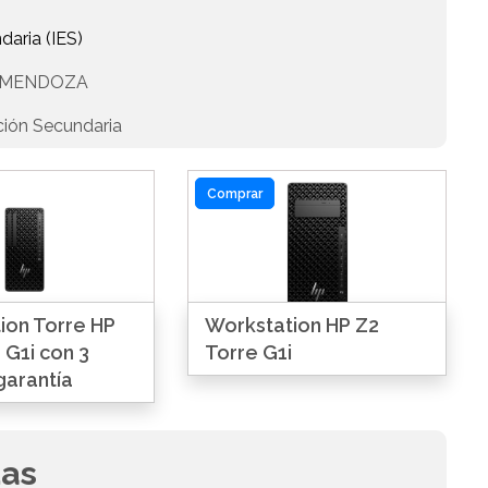
daria (IES)
E MENDOZA
ción Secundaria
Comprar
ion Torre HP
Workstation HP Z2
 G1i con 3
Torre G1i
garantía
das