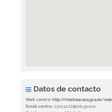
Datos de contacto
Web centro:
http://mestreacasa.gva.es/w
Email centro:
03014472@edu.gva.es