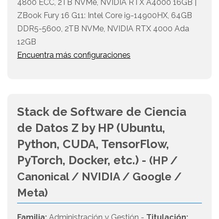
4800 ECC, 2TB NVMe, NVIDIA RTX A4000 16GB |
ZBook Fury 16 G11: Intel Core i9-14900HX, 64GB
DDR5-5600, 2TB NVMe, NVIDIA RTX 4000 Ada
12GB
Encuentra más configuraciones
Stack de Software de Ciencia
de Datos Z by HP (Ubuntu,
Python, CUDA, TensorFlow,
PyTorch, Docker, etc.) -
(HP /
Canonical / NVIDIA / Google /
Meta)
Familia:
Administración y Gestión -
Titulación: