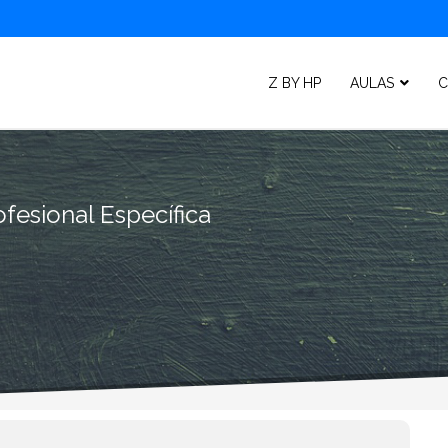
Z BY HP
AULAS
C
fesional Específica