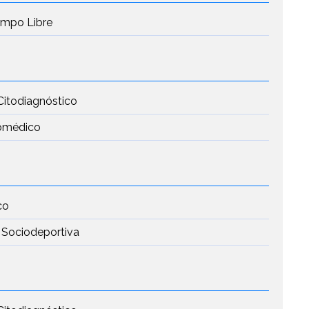
iempo Libre
Citodiagnóstico
iomédico
co
 Sociodeportiva