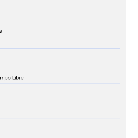
a
iempo Libre