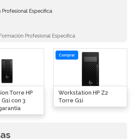
 Profesional Específica
Formación Profesional Específica
Comprar
ion Torre HP
Workstation HP Z2
 G1i con 3
Torre G1i
garantía
das