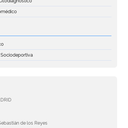
Citodiagnóstico
iomédico
co
 Sociodeportiva
DRID
Sebastián de los Reyes