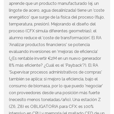
aprende que un producto manufacturado (ej. un
lingote de acero, agua desalinizada) tiene un 'coste
energético' que surge de la física del proceso (flujo,
temperatura, presión). Mejorando el diseño del
proceso (CFX simula diferentes geometrías), el
alumno reduce el 'coste de transformación'. El RA
'Analizar productos financieros' se potencia
evaluando inversiones en 'mejoras de eficiencia'
(¿Es rentable invertir €2M en un nuevo generador
8% más eficiente? ¿Cuál es el 'Payback'?). El RA
'Supervisar procesos administrativos de compras'
también se aplica: si mejoro la eficiencia, bajo el
consumo de biomasa, por lo que puedo 'negociar'
con proveedores desde una posición más fuerte
(necesito menos toneladas/año). Una estación Z
(Z6, Z8) es OBLIGATORIA para CFX: es 100%
intensivo en CPU y memoria (el mallado CFD de un