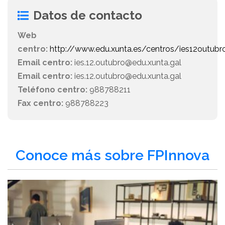
Datos de contacto
Web
centro:
http://www.edu.xunta.es/centros/ies12outubr
Email centro:
ies.12.outubro@edu.xunta.gal
Email centro:
ies.12.outubro@edu.xunta.gal
Teléfono centro:
988788211
Fax centro:
988788223
Conoce más sobre FPInnova