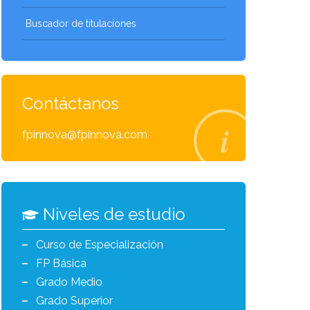
Buscador de titulaciones
Contáctanos
fpinnova@fpinnova.com
Niveles de estudio
Curso de Especialización
FP Básica
Grado Medio
Grado Superior