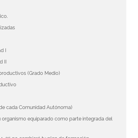
ico.
tizadas
d I
d II
s productivos (Grado Medio)
oductivo
a de cada Comunidad Autónoma)
u organismo equiparado como parte integrada del