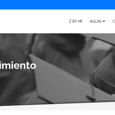
Z BY HP
AULAS
C
imiento