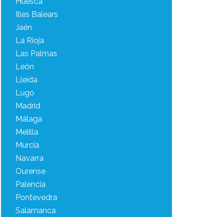
Huesca
Illes Balears
Jaén
La Rioja
Las Palmas
León
Lleida
Lugo
Madrid
Málaga
Melilla
Murcia
Navarra
Ourense
Palencia
Pontevedra
Salamanca