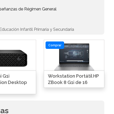
Enseñanzas de Régimen General
ducación Infantil Primaria y Secundaria
Comprar
i G1i
Workstation Portátil HP
ion Desktop
ZBook 8 G1i de 16
das