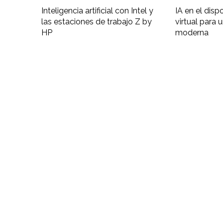
Inteligencia artificial con Intel y
IA en el disp
las estaciones de trabajo Z by
virtual para 
HP
moderna