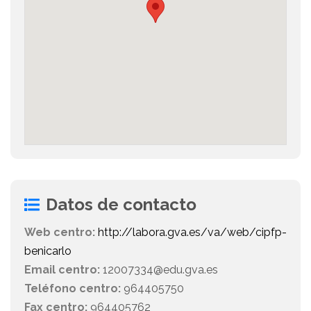
Datos de contacto
Web centro:
http://labora.gva.es/va/web/cipfp-
benicarlo
Email centro:
12007334@edu.gva.es
Teléfono centro:
964405750
Fax centro:
964405762