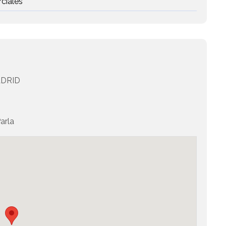
rciales
DRID
arla