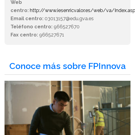
Web
centro:
http://www.iesenricvalor.es/web/va/Index.as
Email centro:
03013157@edu.gva.es
Teléfono centro:
966527670
Fax centro:
966527671
Conoce más sobre FPInnova