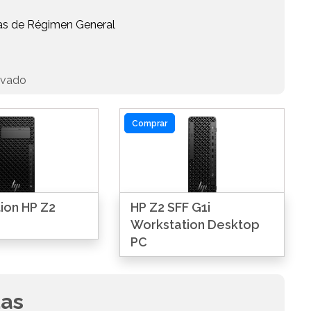
as de Régimen General
ivado
Comprar
ion HP Z2
HP Z2 SFF G1i
Workstation Desktop
PC
das