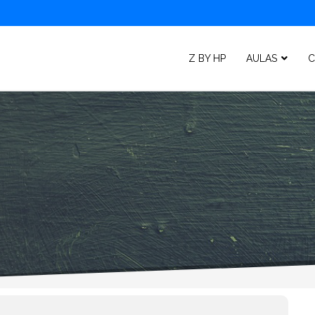
Z BY HP
AULAS
C
P