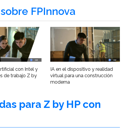
sobre FPInnova
tificial con Intel y
IA en el dispositivo y realidad
s de trabajo Z by
virtual para una construcción
moderna
adas para Z by HP con