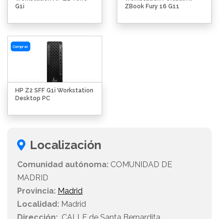
G1i
ZBook Fury 16 G11
Comprar
HP Z2 SFF G1i Workstation
Desktop PC
Localización
Comunidad autónoma:
COMUNIDAD DE
MADRID
Provincia:
Madrid
Localidad:
Madrid
Dirección:
CALLE de Santa Bernardita