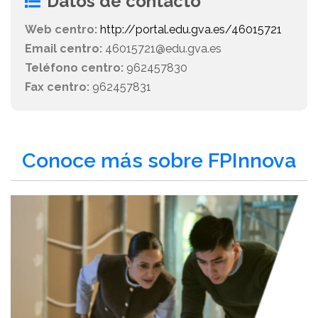
Datos de contacto
Web centro:
http://portal.edu.gva.es/46015721
Email centro:
46015721@edu.gva.es
Teléfono centro:
962457830
Fax centro:
962457831
Conoce más sobre FPInnova