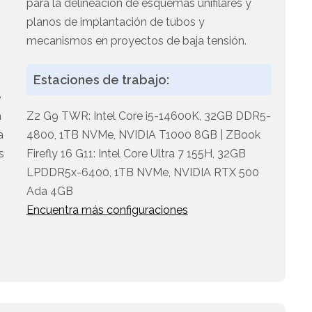
para la delineación de esquemas unifilares y
planos de implantación de tubos y
mecanismos en proyectos de baja tensión.
Estaciones de trabajo:
e
a
Z2 G9 TWR: Intel Core i5-14600K, 32GB DDR5-
a
4800, 1TB NVMe, NVIDIA T1000 8GB | ZBook
s
Firefly 16 G11: Intel Core Ultra 7 155H, 32GB
LPDDR5x-6400, 1TB NVMe, NVIDIA RTX 500
Ada 4GB
s
Encuentra más configuraciones