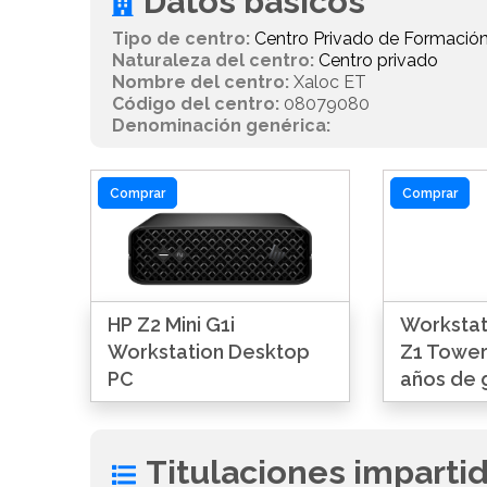
Datos básicos
Tipo de centro:
Centro Privado de Formación
Naturaleza del centro:
Centro privado
Nombre del centro:
Xaloc ET
Código del centro:
08079080
Denominación genérica:
Comprar
Comprar
HP Z2 Mini G1i
Workstat
Workstation Desktop
Z1 Tower
PC
años de 
Titulaciones imparti