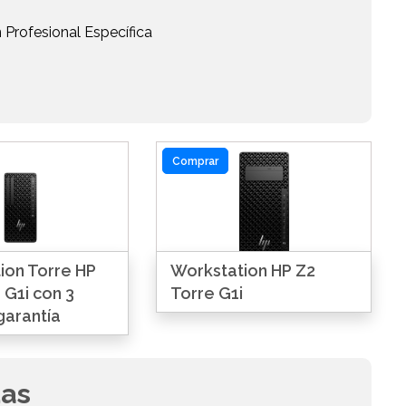
 Profesional Específica
Comprar
ion Torre HP
Workstation HP Z2
 G1i con 3
Torre G1i
garantía
das