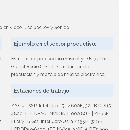
o en Video Disc-Jockey y Sonido
Ejemplo en el sector productivo:
l
Estudios de producción musical y DJs (ej. 'Ibiza
Global Radio'). Es el estándar para la
o
producción y mezcla de música electrónica.
Estaciones de trabajo:
Z2 G9 TWR: Intel Core i5-14600K, 32GB DDR5-
4800, 1TB NVMe, NVIDIA T1000 8GB | ZBook
s
Firefly 16 G11: Intel Core Ultra 7 155H, 32GB
a
LPDDR5x-6400, 1TB NVMe, NVIDIA RTX 500