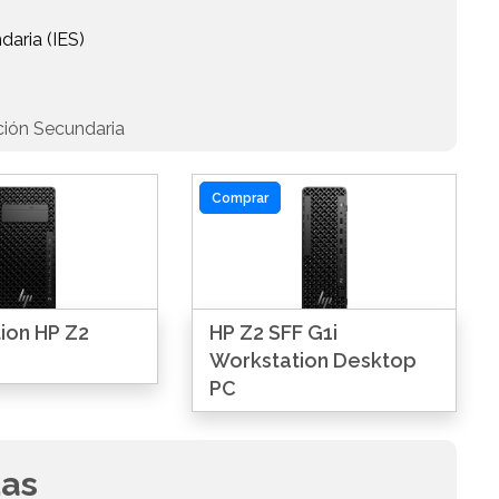
daria (IES)
ción Secundaria
Comprar
ion HP Z2
HP Z2 SFF G1i
Workstation Desktop
PC
das