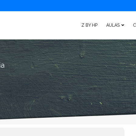
Z BY HP
AULAS
C
ia