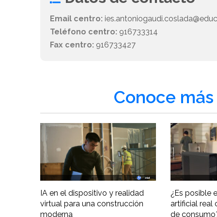
Email centro:
ies.antoniogaudi.coslada@educ
Teléfono centro:
916733314
Fax centro:
916733427
Conoce más 
IA en el dispositivo y realidad
¿Es posible e
virtual para una construcción
artificial re
moderna
de consumo