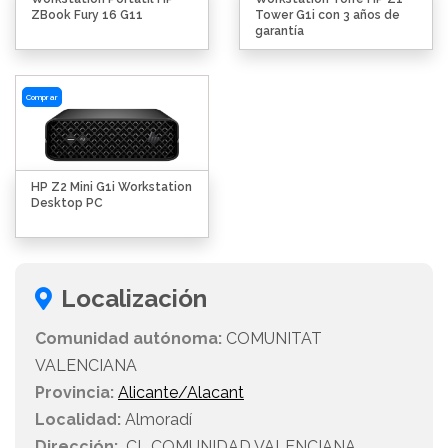
ZBook Fury 16 G11
Tower G1i con 3 años de
garantía
Comprar
HP Z2 Mini G1i Workstation
Desktop PC
Localización
Comunidad autónoma:
COMUNITAT
VALENCIANA
Provincia:
Alicante/Alacant
Localidad:
Almoradí
Dirección:
CL COMUNIDAD VALENCIANA