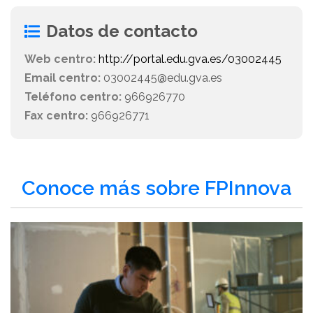
Datos de contacto
Web centro:
http://portal.edu.gva.es/03002445
Email centro:
03002445@edu.gva.es
Teléfono centro:
966926770
Fax centro:
966926771
Conoce más sobre FPInnova