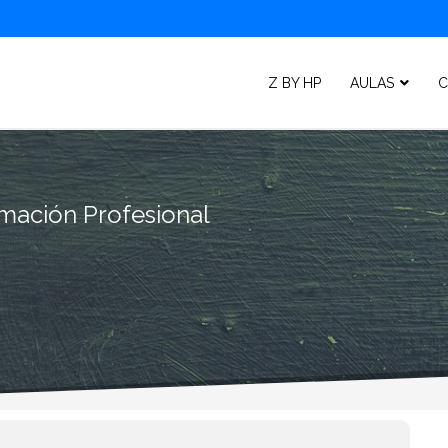
Z BY HP
AULAS
C
mación Profesional