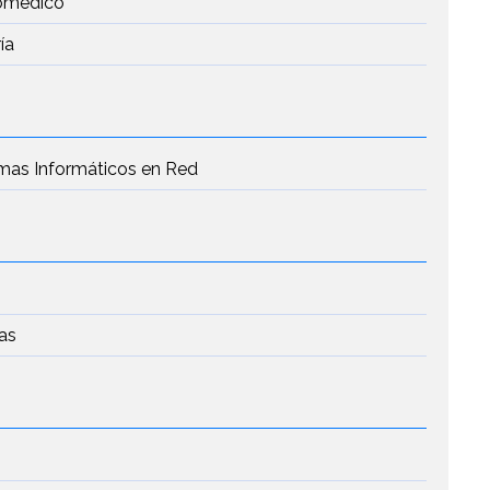
iomédico
ía
emas Informáticos en Red
n
as