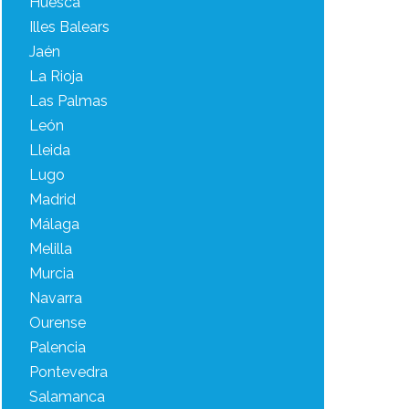
Huesca
Illes Balears
Jaén
La Rioja
Las Palmas
León
Lleida
Lugo
Madrid
Málaga
Melilla
Murcia
Navarra
Ourense
Palencia
Pontevedra
Salamanca