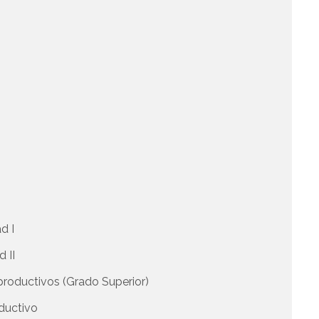
d I
d II
 productivos (Grado Superior)
oductivo