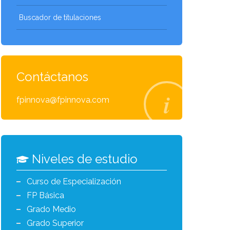
Buscador de titulaciones
Contáctanos
fpinnova@fpinnova.com
Niveles de estudio
Curso de Especialización
FP Básica
Grado Medio
Grado Superior