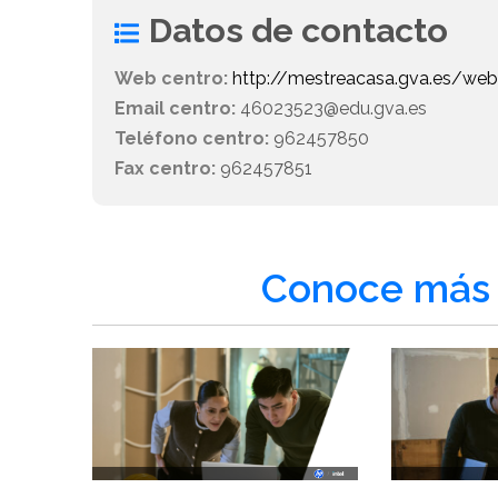
Datos de contacto
Web centro:
http://mestreacasa.gva.es/w
Email centro:
46023523@edu.gva.es
Teléfono centro:
962457850
Fax centro:
962457851
Conoce más 