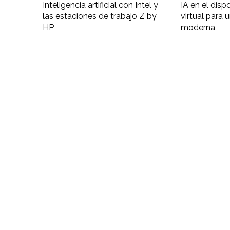
Inteligencia artificial con Intel y
IA en el disp
las estaciones de trabajo Z by
virtual para 
HP
moderna