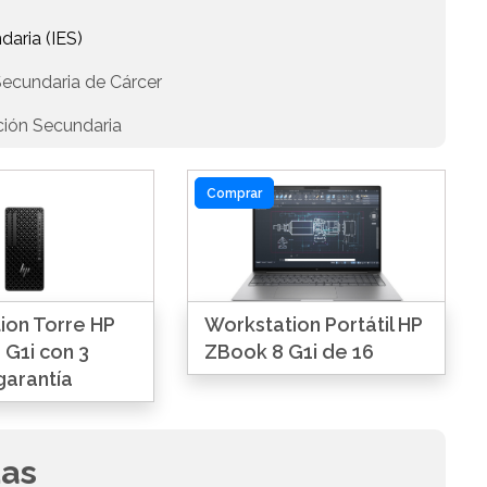
daria (IES)
Secundaria de Cárcer
ción Secundaria
Comprar
ion Torre HP
Workstation Portátil HP
 G1i con 3
ZBook 8 G1i de 16
garantía
das