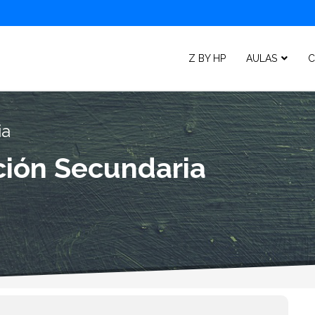
Z BY HP
AULAS
C
ia
ción Secundaria