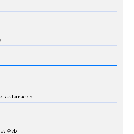
a
de Restauración
ones Web