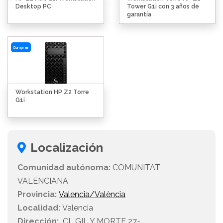
Desktop PC
Tower G1i con 3 años de
garantía
Comprar
Workstation HP Z2 Torre
G1i
Localización
Comunidad autónoma:
COMUNITAT
VALENCIANA
Provincia:
Valencia/València
Localidad:
Valencia
Dirección:
CL GIL Y MORTE 27-