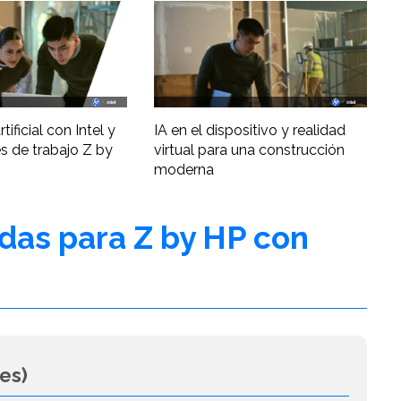
tificial con Intel y
IA en el dispositivo y realidad
s de trabajo Z by
virtual para una construcción
moderna
adas para Z by HP con
es)