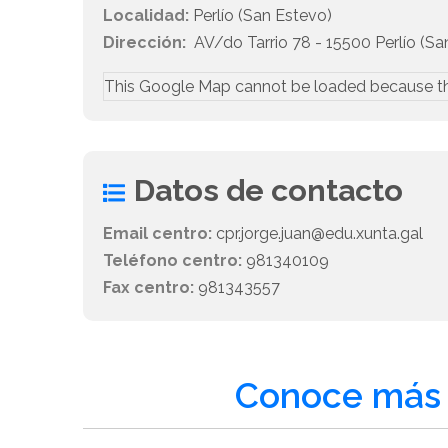
Localidad:
Perlío (San Estevo)
Dirección:
AV/do Tarrio 78 - 15500 Perlío (Sa
This Google Map cannot be loaded because t
Datos de contacto
Email centro:
cpr.jorge.juan@edu.xunta.gal
Teléfono centro:
981340109
Fax centro:
981343557
Conoce más 