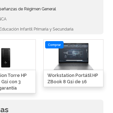
Enseñanzas de Régimen General
NCA
ducación Infantil Primaria y Secundaria
Comprar
ion Torre HP
Workstation Portátil HP
 G1i con 3
ZBook 8 G1i de 16
garantía
das