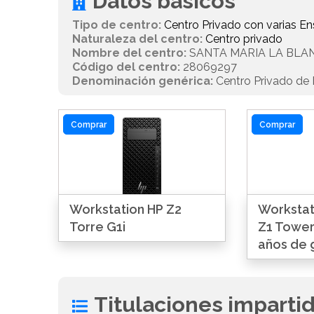
Datos básicos
Tipo de centro:
Centro Privado con varias 
Naturaleza del centro:
Centro privado
Nombre del centro:
SANTA MARIA LA BLA
Código del centro:
28069297
Denominación genérica:
Centro Privado de E
Comprar
Comprar
Workstation HP Z2
Workstat
Torre G1i
Z1 Tower
años de 
Titulaciones imparti