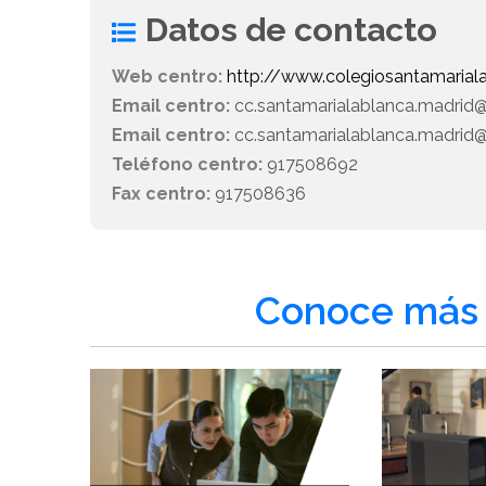
Datos de contacto
Web centro:
http://www.colegiosantamaria
Email centro:
cc.santamarialablanca.madrid
Email centro:
cc.santamarialablanca.madrid
Teléfono centro:
917508692
Fax centro:
917508636
Conoce más 