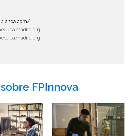
lablanca.com/
@educa.madrid.org
@educa.madrid.org
sobre FPInnova