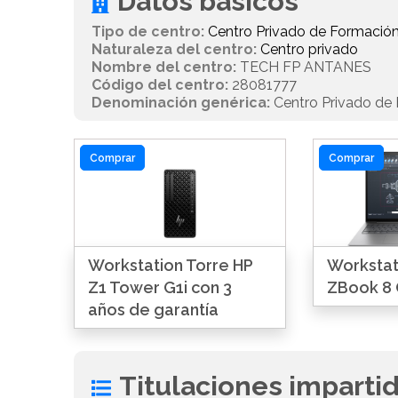
Datos básicos
Tipo de centro:
Centro Privado de Formación
Naturaleza del centro:
Centro privado
Nombre del centro:
TECH FP ANTANES
Código del centro:
28081777
Denominación genérica:
Centro Privado de 
Comprar
Comprar
Workstation Torre HP
Workstati
Z1 Tower G1i con 3
ZBook 8 
años de garantía
Titulaciones imparti