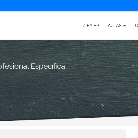
Z BY HP
AULAS
C
fesional Específica