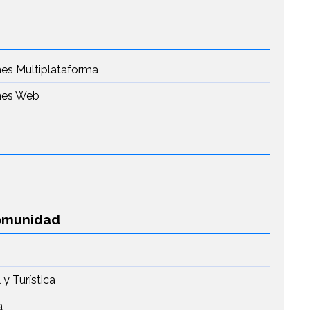
nes Multiplataforma
ones Web
Comunidad
y Turística
a