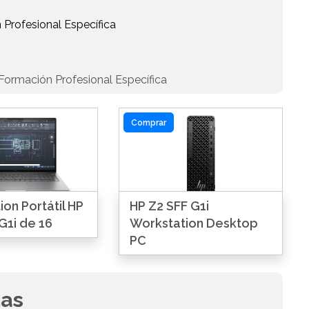
 Profesional Específica
Formación Profesional Específica
Comprar
on Portátil HP
HP Z2 SFF G1i
G1i de 16
Workstation Desktop
PC
das