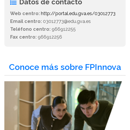
Datos de contacto
Web centro:
http://portal.edu.gva.es/03012773
Email centro:
03012773@edu.gva.es
Teléfono centro:
966912255
Fax centro:
966912256
Conoce más sobre FPInnova