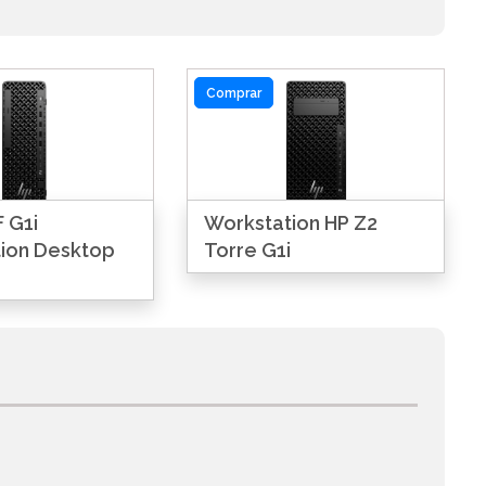
Comprar
 G1i
Workstation HP Z2
ion Desktop
Torre G1i