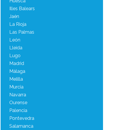
Huesca
Illes Balears
Jaén
La Rioja
Las Palmas
León
Lleida
Lugo
Madrid
Málaga
Melilla
Murcia
Navarra
Ourense
Palencia
Pontevedra
Salamanca