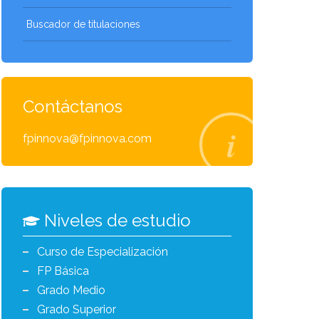
Buscador de titulaciones
Contáctanos
fpinnova@fpinnova.com
Niveles de estudio
Curso de Especialización
FP Básica
Grado Medio
Grado Superior