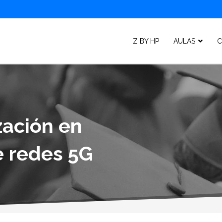
Z BY HP
AULAS
C
zación en
 redes 5G