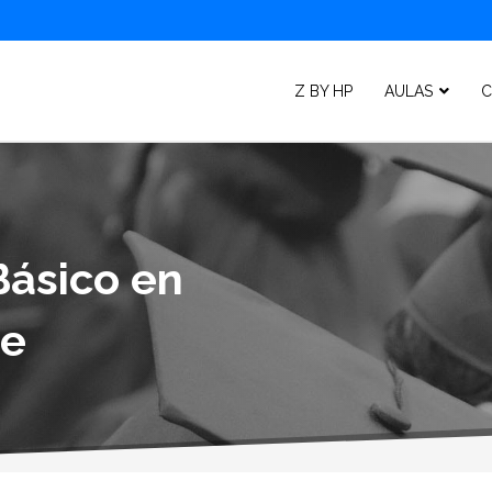
Z BY HP
AULAS
C
Básico en
je