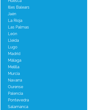
Huesca
Illes Balears
Jaén
La Rioja
Las Palmas
León
Lleida
Lugo
Madrid
Málaga
Melilla
Murcia
Navarra
Ourense
Palencia
Pontevedra
Salamanca