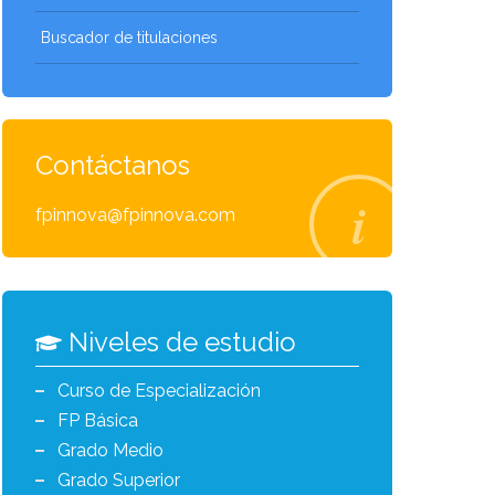
Buscador de titulaciones
Contáctanos
fpinnova@fpinnova.com
Niveles de estudio
Curso de Especialización
FP Básica
Grado Medio
Grado Superior