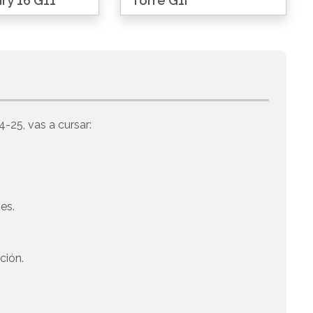
ry 16 G11
Torre G1i
4-25, vas a cursar:
es.
ción.