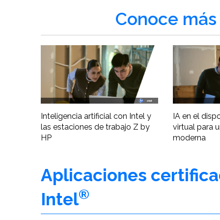
Conoce más 
Inteligencia artificial con Intel y
IA en el disp
las estaciones de trabajo Z by
virtual para 
HP
moderna
Aplicaciones certific
®
Intel