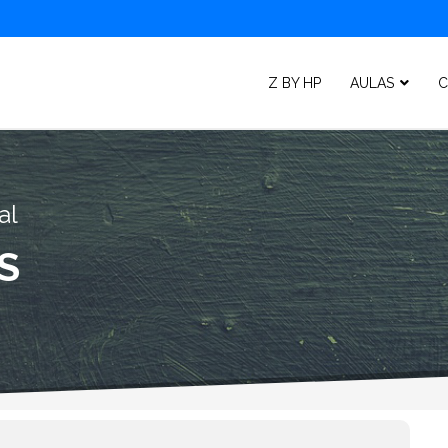
Z BY HP
AULAS
C
al
S