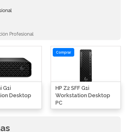
sional
ción Profesional
Comprar
i G1i
HP Z2 SFF G1i
ion Desktop
Workstation Desktop
PC
das