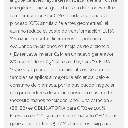
lingote de acero, agua desalinizada) tiene un 'coste
energético' que surge de la física del proceso (flujo,
temperatura, presión). Mejorando el diseño del
proceso (CFX simula diferentes geometrías), el
alumno reduce el 'coste de transformación'. El RA
'Analizar productos financieros' se potencia
evaluando inversiones en 'mejoras de eficiencia'
(¿Es rentable invertir €2M en un nuevo generador
8% más eficiente? ¿Cuál es el 'Payback'?). El RA
'Supervisar procesos administrativos de compras'
también se aplica: si mejoro la eficiencia, bajo el
consumo de biomasa, por lo que puedo 'negociar'
con proveedores desde una posición más fuerte
(necesito menos toneladas/año). Una estación Z
(Z6, Z8) es OBLIGATORIA para CFX: es 100%
intensivo en CPU y memoria (el mallado CFD de un
generador real tiene 5-10M elementos, exigiendo