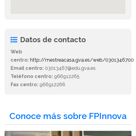
Datos de contacto
Web
centro:
http://mestreacasa.gva.es/web/0301346700
Email centro:
03013467@edu.gva.es
Teléfono centro:
966912265
Fax centro:
966912266
Conoce más sobre FPInnova