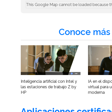
This Google Map cannot be loaded because t
Conoce más 
Inteligencia artificial con Intel y
IA en el disp
las estaciones de trabajo Z by
virtual para 
HP
moderna
Aplicaciones certific