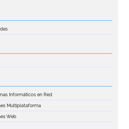
edes
emas Informáticos en Red
nes Multiplataforma
ones Web