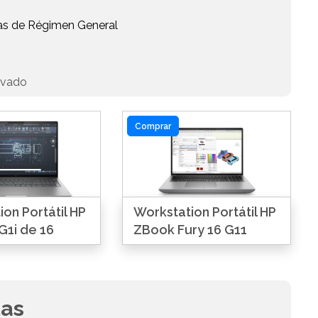
as de Régimen General
ivado
Comprar
on Portátil HP
Workstation Portátil HP
G1i de 16
ZBook Fury 16 G11
das